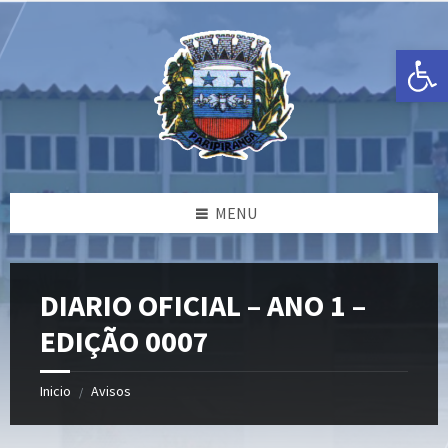
Ir
Pular
Pular
para
para
para
o
a
o
Open toolbar
conteúdo
barra
rodapé
lateral
esquerda
MENU
DIARIO OFICIAL – ANO 1 –
EDIÇÃO 0007
Inicio
Avisos
/