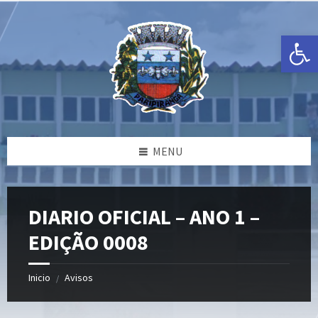
Ir
Pular
Pular
para
para
para
o
a
o
Open toolbar
conteúdo
barra
rodapé
lateral
esquerda
MENU
DIARIO OFICIAL – ANO 1 –
EDIÇÃO 0008
Inicio
Avisos
/