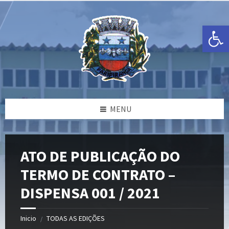
Ir
Pular
Pular
para
para
para
o
a
o
Open toolbar
conteúdo
barra
rodapé
lateral
esquerda
MENU
ATO DE PUBLICAÇÃO DO
TERMO DE CONTRATO –
DISPENSA 001 / 2021
Inicio
TODAS AS EDIÇÕES
/