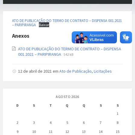
ATO DE PUBLICAÇÃO DO TERMO DE CONTRATO – DISPENSA 001.2021
– PARIPIRANGA
Baixar
Anexos
ATO DE PUBLICAÇÃO DO TERMO DE CONTRATO – DISPENSA
Extensão
Tamanho
001.2021 – PARIPIRANGA
542 kB
de
do
arquivo:
arquivo:
pdf
12 de abril de 2021
em
Ato de Publicação
,
Licitações
AGOSTO 2026
D
S
T
Q
Q
S
S
1
2
3
4
5
6
7
8
9
10
11
12
13
14
15