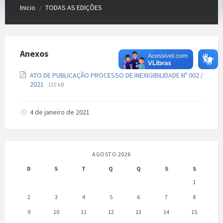
Inicio
TODAS AS EDIÇÕES
/
Anexos
ATO DE PUBLICAÇÃO PROCESSO DE INEXIGIBILIDADE Nº 002 /
Extensão
Tamanho
2021
155 kB
de
do
arquivo:
arquivo:
pdf
4 de janeiro de 2021
AGOSTO 2026
D
S
T
Q
Q
S
S
1
2
3
4
5
6
7
8
9
10
11
12
13
14
15