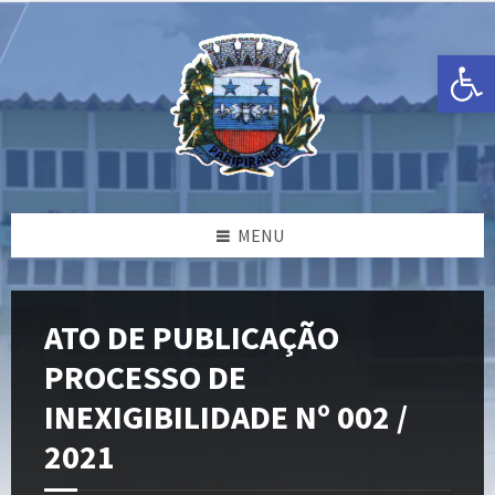
Ir
Pular
Pular
para
para
para
o
a
o
Open toolbar
conteúdo
barra
rodapé
lateral
esquerda
MENU
ATO DE PUBLICAÇÃO
PROCESSO DE
INEXIGIBILIDADE Nº 002 /
2021