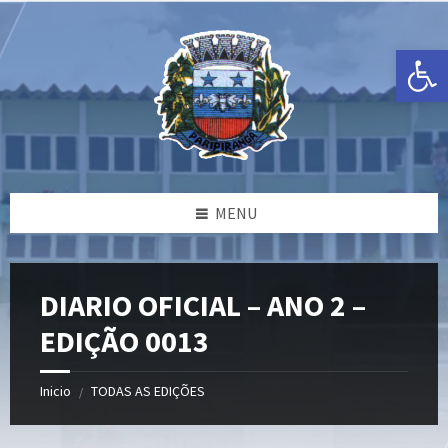
Ir
Pular
Pular
para
para
para
o
a
o
Open toolbar
conteúdo
barra
rodapé
lateral
esquerda
MENU
DIARIO OFICIAL – ANO 2 –
EDIÇÃO 0013
Inicio
TODAS AS EDIÇÕES
/