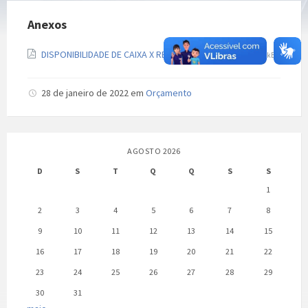
Anexos
Extensão
Tamanho
DISPONIBILIDADE DE CAIXA X RESTOS A PAGAR 2021
610 kB
de
do
arquivo:
arquivo:
pdf
28 de janeiro de 2022
em
Orçamento
AGOSTO 2026
D
S
T
Q
Q
S
S
1
2
3
4
5
6
7
8
9
10
11
12
13
14
15
16
17
18
19
20
21
22
23
24
25
26
27
28
29
30
31