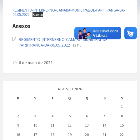
REGIMENTO-INTERNERNO-CAMARA-MUNICIPAL-DE-PARIPIRANGA-BA-
06.05.2022
Baixar
Anexos
REGIMENTO-INTERNERNO-CAMARA-MUNICIPAL-DE-
Extensão
Tamanho
PARIPIRANGA-BA-06.05.2022
12 MB
de
do
arquivo:
arquivo:
pdf
6 de maio de 2022
AGOSTO 2026
D
S
T
Q
Q
S
S
1
2
3
4
5
6
7
8
9
10
11
12
13
14
15
16
17
18
19
20
21
22