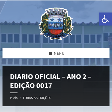
Ir
Pular
Pular
para
para
para
o
a
o
Open toolbar
conteúdo
barra
rodapé
lateral
esquerda
MENU
DIARIO OFICIAL – ANO 2 –
EDIÇÃO 0017
Inicio
TODAS AS EDIÇÕES
/