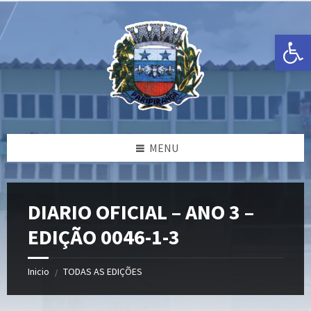
Ir
Pular
Pular
para
para
para
o
a
o
Open toolbar
conteúdo
barra
rodapé
lateral
esquerda
MENU
DIARIO OFICIAL – ANO 3 –
EDIÇÃO 0046-1-3
Inicio
TODAS AS EDIÇÕES
/