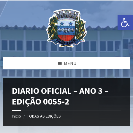
Ir
Pular
Pular
para
para
para
o
a
o
Open toolbar
conteúdo
barra
rodapé
lateral
esquerda
MENU
DIARIO OFICIAL – ANO 3 –
EDIÇÃO 0055-2
Inicio
TODAS AS EDIÇÕES
/