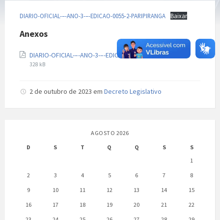
DIARIO-OFICIAL-–-ANO-3-–-EDICAO-0055-2-PARIPIRANGA
Baixar
Anexos
Extensão
Tamanho
DIARIO-OFICIAL-–-ANO-3-–-EDICAO-0055-2-PARIPIRANGA
de
do
328 kB
arquivo:
arquivo:
pdf
2 de outubro de 2023
em
Decreto Legislativo
AGOSTO 2026
D
S
T
Q
Q
S
S
1
2
3
4
5
6
7
8
9
10
11
12
13
14
15
16
17
18
19
20
21
22
23
24
25
26
27
28
29