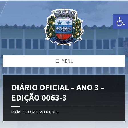
Ir
Pular
Pular
para
para
para
o
a
o
Open toolbar
conteúdo
barra
rodapé
lateral
esquerda
MENU
DIÁRIO OFICIAL – ANO 3 –
EDIÇÃO 0063-3
Inicio
TODAS AS EDIÇÕES
/