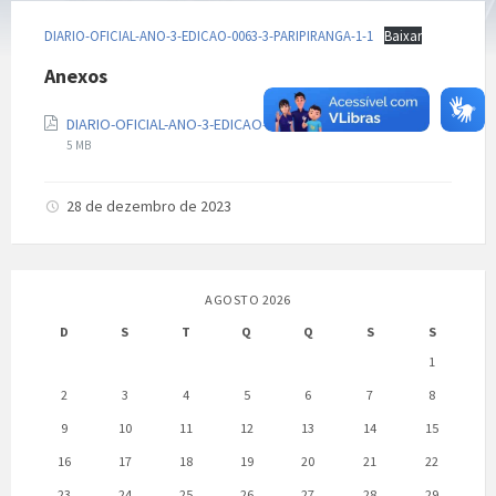
DIARIO-OFICIAL-ANO-3-EDICAO-0063-3-PARIPIRANGA-1-1
Baixar
Anexos
Extensão
Tamanho
DIARIO-OFICIAL-ANO-3-EDICAO-0063-3-PARIPIRANGA-1-1
de
do
5 MB
arquivo:
arquivo:
pdf
28 de dezembro de 2023
AGOSTO 2026
D
S
T
Q
Q
S
S
1
2
3
4
5
6
7
8
9
10
11
12
13
14
15
16
17
18
19
20
21
22
23
24
25
26
27
28
29