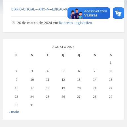
DIARIO-OFICIAL-–-ANO-4-–-EDICAO-00010-PARIPIRANGA
Baixar
20 de março de 2024
em
Decreto Legislativo
AGOSTO 2026
D
S
T
Q
Q
S
S
1
2
3
4
5
6
7
8
9
10
11
12
13
14
15
16
17
18
19
20
21
22
23
24
25
26
27
28
29
30
31
« maio