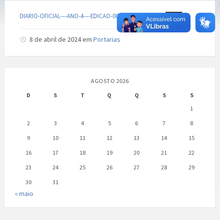
DIARIO-OFICIAL-–-ANO-4-–-EDICAO-0011-PARIPIRANGA
Baixar
8 de abril de 2024
em
Portarias
AGOSTO 2026
D
S
T
Q
Q
S
S
1
2
3
4
5
6
7
8
9
10
11
12
13
14
15
16
17
18
19
20
21
22
23
24
25
26
27
28
29
30
31
« maio