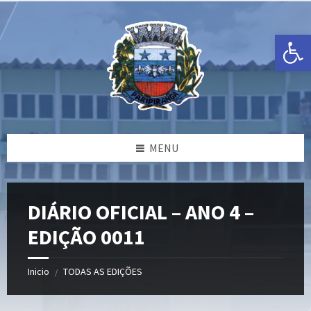
Ir
Pular
Pular
para
para
para
o
a
o
Open toolbar
conteúdo
barra
rodapé
lateral
esquerda
MENU
DIÁRIO OFICIAL – ANO 4 –
EDIÇÃO 0011
Inicio
TODAS AS EDIÇÕES
/