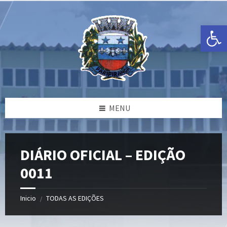
Ir
Pular
Pular
para
para
para
o
a
o
Open toolbar
conteúdo
barra
rodapé
lateral
esquerda
MENU
DIÁRIO OFICIAL – EDIÇÃO
0011
Inicio
TODAS AS EDIÇÕES
/