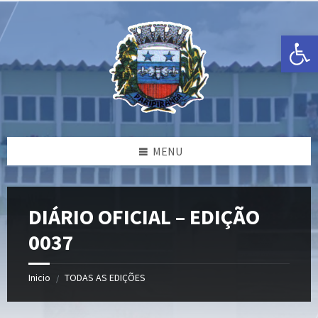
Ir
Pular
Pular
para
para
para
o
a
o
Open toolbar
conteúdo
barra
rodapé
lateral
esquerda
MENU
DIÁRIO OFICIAL – EDIÇÃO
0037
Inicio
TODAS AS EDIÇÕES
/