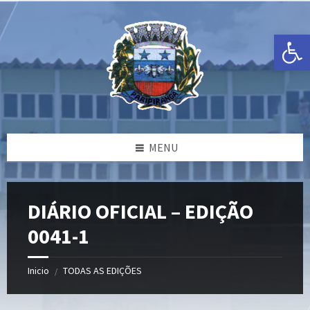
Ir
Pular
Pular
para
para
para
o
a
o
Open toolbar
conteúdo
barra
rodapé
lateral
esquerda
MENU
DIÁRIO OFICIAL – EDIÇÃO
0041-1
Inicio
TODAS AS EDIÇÕES
/