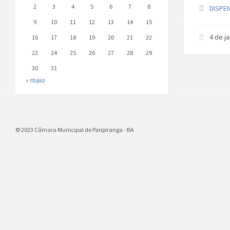
2
3
4
5
6
7
8
DISPEN
9
10
11
12
13
14
15
4 de j
16
17
18
19
20
21
22
23
24
25
26
27
28
29
30
31
« maio
© 2023 Câmara Municipal de Paripiranga - BA