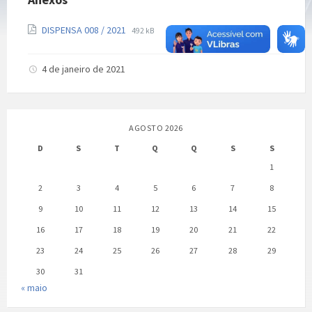
Extensão
Tamanho
DISPENSA 008 / 2021
492 kB
de
do
arquivo:
arquivo:
pdf
4 de janeiro de 2021
AGOSTO 2026
D
S
T
Q
Q
S
S
1
2
3
4
5
6
7
8
9
10
11
12
13
14
15
16
17
18
19
20
21
22
23
24
25
26
27
28
29
30
31
« maio