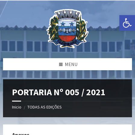
Ir
Pular
Pular
para
para
para
o
a
o
Open toolbar
conteúdo
barra
rodapé
lateral
esquerda
MENU
PORTARIA Nº 005 / 2021
Inicio
TODAS AS EDIÇÕES
/
Anexos