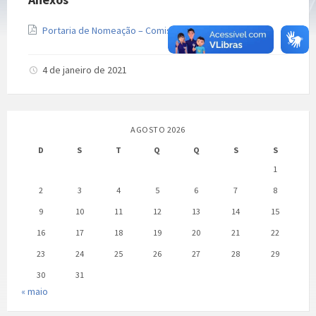
Extensão
Tamanho
Portaria de Nomeação – Comissão de Licitação
447 kB
de
do
arquivo:
arquivo:
pdf
4 de janeiro de 2021
AGOSTO 2026
D
S
T
Q
Q
S
S
1
2
3
4
5
6
7
8
9
10
11
12
13
14
15
16
17
18
19
20
21
22
23
24
25
26
27
28
29
30
31
« maio